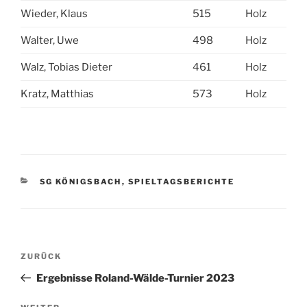
Wieder, Klaus
515
Holz
Walter, Uwe
498
Holz
Walz, Tobias Dieter
461
Holz
Kratz, Matthias
573
Holz
KATEGORIEN
SG KÖNIGSBACH
,
SPIELTAGSBERICHTE
Beitragsnavigation
Vorheriger
ZURÜCK
Beitrag
Ergebnisse Roland-Wälde-Turnier 2023