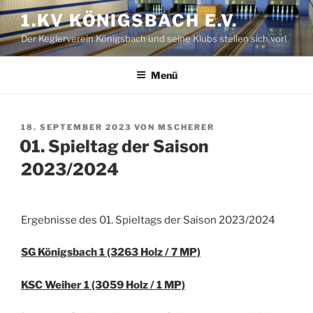
Zum
1.KV KÖNIGSBACH E.V.
Inhalt
Der Keglerverein Königsbach und seine Klubs stellen sich vor!
springen
Menü
VERÖFFENTLICHT
18. SEPTEMBER 2023
VON
MSCHERER
AM
01. Spieltag der Saison
2023/202
4
Ergebnisse des 01. Spieltags der Saison 2023/2024
SG Königsbach 1 (3263 Holz / 7 MP)
KSC Weiher 1 (3059 Holz / 1 MP)