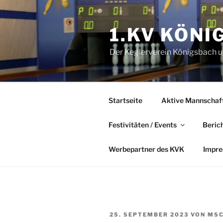
Zum
Inhalt
1.KV KÖNI
springen
Der Keglerverein Königsbach un
Startseite
Aktive Mannschaf
Festivitäten / Events
Beric
Werbepartner des KVK
Impr
VERÖFFENTLICHT
25. SEPTEMBER 2023
VON
MSC
AM