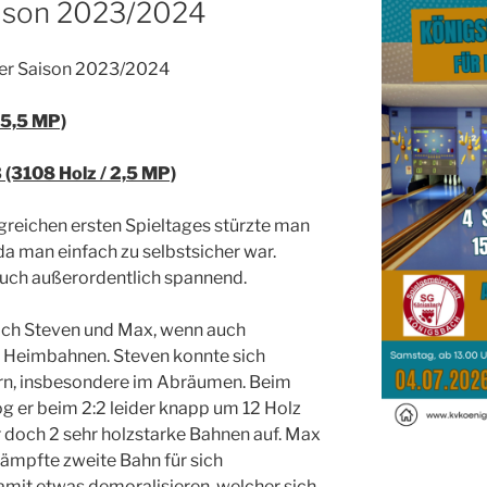
aison 2023/2024
der Saison 2023/2024
 5,5 MP)
(3108 Holz / 2,5 MP)
reichen ersten Spieltages stürzte man
da man einfach zu selbstsicher war.
uch außerordentlich spannend.
ich Steven und Max, wenn auch
n Heimbahnen. Steven konnte sich
rn, insbesondere im Abräumen. Beim
g er beim 2:2 leider knapp um 12 Holz
 doch 2 sehr holzstarke Bahnen auf. Max
ämpfte zweite Bahn für sich
mit etwas demoralisieren, welcher sich