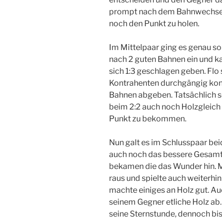
prompt nach dem Bahnwechsel s
noch den Punkt zu holen.
Im Mittelpaar ging es genau s
nach 2 guten Bahnen ein und k
sich 1:3 geschlagen geben. Flo
Kontrahenten durchgängig kon
Bahnen abgeben. Tatsächlich sc
beim 2:2 auch noch Holzgleich 
Punkt zu bekommen.
Nun galt es im Schlusspaar be
auch noch das bessere Gesamte
bekamen die das Wunder hin. M
raus und spielte auch weiterhi
machte einiges an Holz gut. Au
seinem Gegner etliche Holz ab.
seine Sternstunde, dennoch bi