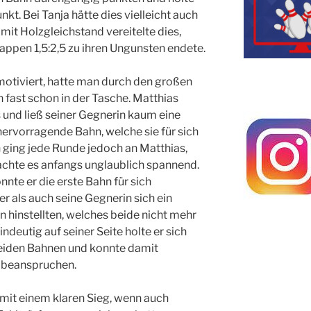
kt. Bei Tanja hätte dies vielleicht auch
mit Holzgleichstand vereitelte dies,
appen 1,5:2,5 zu ihren Ungunsten endete.
otiviert, hatte man durch den großen
 fast schon in der Tasche. Matthias
s und ließ seiner Gegnerin kaum eine
hervorragende Bahn, welche sie für sich
 ging jede Runde jedoch an Matthias,
achte es anfangs unglaublich spannend.
nte er die erste Bahn für sich
 als auch seine Gegnerin sich ein
 hinstellten, welches beide nicht mehr
eutig auf seiner Seite holte er sich
beiden Bahnen und konnte damit
h beanspruchen.
mit einem klaren Sieg, wenn auch