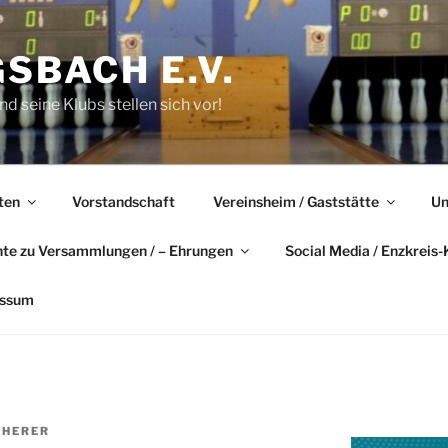
GSBACH E.V.
d seine Klubs stellen sich vor!
ten
Vorstandschaft
Vereinsheim / Gaststätte
Un
hte zu Versammlungen / – Ehrungen
Social Media / Enzkreis-
essum
HERER