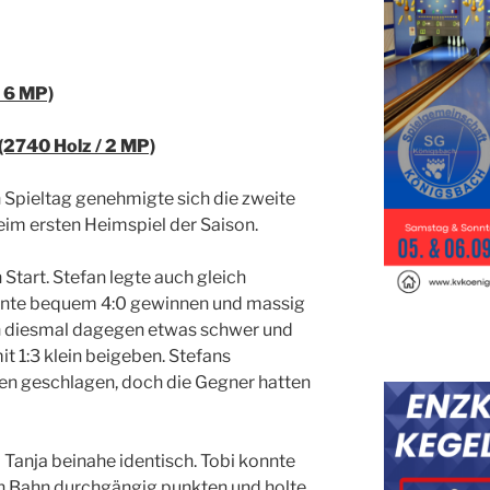
/ 6 MP)
(2740 Holz / 2 MP)
 Spieltag genehmigte sich die zweite
eim ersten Heimspiel der Saison.
Start. Stefan legte auch gleich
nnte bequem 4:0 gewinnen und massig
ch diesmal dagegen etwas schwer und
 1:3 klein beigeben. Stefans
gen geschlagen, doch die Gegner hatten
 Tanja beinahe identisch. Tobi konnte
en Bahn durchgängig punkten und holte