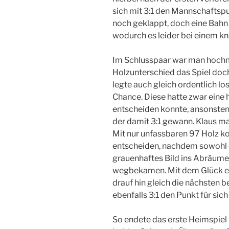
sich mit 3:1 den Mannschaftspun
noch geklappt, doch eine Bahn 
wodurch es leider bei einem kn
Im Schlusspaar war man hochm
Holzunterschied das Spiel doch
legte auch gleich ordentlich lo
Chance. Diese hatte zwar eine 
entscheiden konnte, ansonsten
der damit 3:1 gewann. Klaus m
Mit nur unfassbaren 97 Holz kon
entscheiden, nachdem sowohl er
grauenhaftes Bild ins Abräumen
wegbekamen. Mit dem Glück eind
drauf hin gleich die nächsten 
ebenfalls 3:1 den Punkt für sic
So endete das erste Heimspiel 