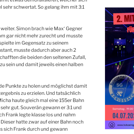
ehr schwertat. So gelang ihm mit 3:1
o weiter. Simon brach wie Max‘ Gegner
am gar nicht mehr zurecht und musste
 spielte im Gegensatz zu seinem
stant, musste dadurch aber auch 2
hafften die beiden den seltenen Zufall,
zu sein und damit jeweils einen halben
ide Punkte zu holen und möglichst damit
rgebnis zu erzielen. Und tatsächlich
icha haute gleich mal eine 155er Bahn
n sehr gut. Souverän gewann er 3:1 und
ch Frank legte klasse los und nahm
 Dieser hatte zwar auf einer Bahn noch
ss sich Frank durch und gewann