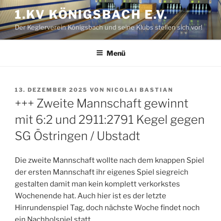
Zum
1.KV KÖNIGSBACH E.V.
Inhalt
Der Keglerverein Königsbach und seine Klubs stellen sich vor!
springen
Menü
VERÖFFENTLICHT
13. DEZEMBER 2025
VON
NICOLAI BASTIAN
AM
+++ Zweite Mannschaft gewinnt
mit 6:2 und 2911:2791 Kegel gegen
SG Östringen / Ubstadt
Die
zweite Mannschaft wollte nach dem knappen Spiel
der ersten Mannschaft ihr eigenes Spiel siegreich
gestalten damit man kein komplett verkorkstes
Wochenende hat. Auch hier ist es der letzte
Hinrundenspiel Tag, doch nächste Woche findet noch
ein Nachholspiel statt.