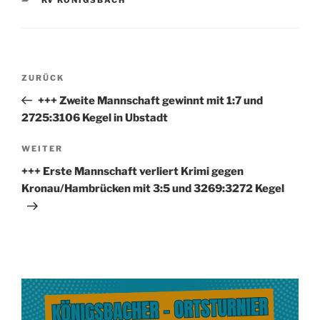
Beitragsnavigation
Vorheriger
ZURÜCK
Beitrag
+++ Zweite Mannschaft gewinnt mit 1:7 und
2725:3106 Kegel in Ubstadt
Nächster
WEITER
Beitrag
+++ Erste Mannschaft verliert Krimi gegen
Kronau/Hambrücken mit 3:5 und 3269:3272 Kegel