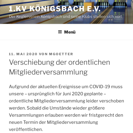
Zum
1.KV KÖNIGSBACH E.V.
Inhalt
Der Keglerverein Königsbach und seine Klubs stellen sich vor!
springen
Menü
VERÖFFENTLICHT
11. MAI 2020
VON
MGOETTER
AM
Verschiebung der ordentlichen
Mitgliederversammlung
Aufgrund der aktuellen Ereignisse um COVID-19 muss
unsere – ursprünglich für Juni 2020 geplante –
ordentliche Mitgliederversammlung leider verschoben
werden. Sobald die Umstände wieder größere
Versammlungen erlauben werden wir fristgerecht den
neuen Termin der Mitgliederversammlung
veröffentlichen.