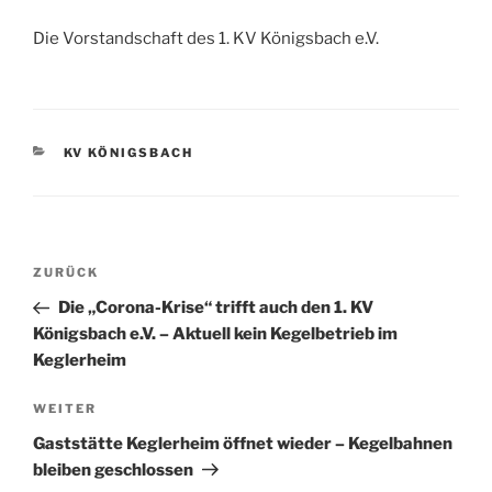
Die Vorstandschaft des 1. KV Königsbach e.V.
KATEGORIEN
KV KÖNIGSBACH
Beitragsnavigation
Vorheriger
ZURÜCK
Beitrag
Die „Corona-Krise“ trifft auch den 1. KV
Königsbach e.V. – Aktuell kein Kegelbetrieb im
Keglerheim
Nächster
WEITER
Beitrag
Gaststätte Keglerheim öffnet wieder – Kegelbahnen
bleiben geschlossen