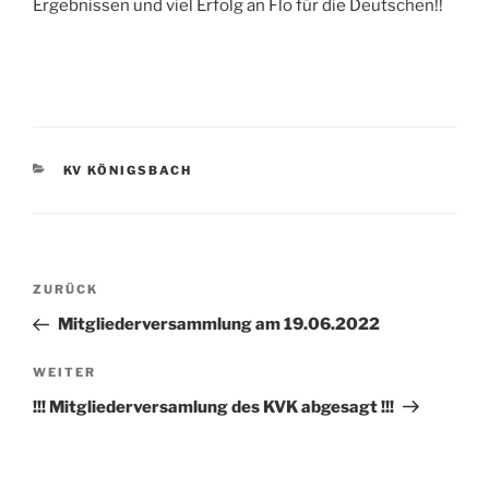
Ergebnissen und viel Erfolg an Flo für die Deutschen!!
KATEGORIEN
KV KÖNIGSBACH
Beitragsnavigation
Vorheriger
ZURÜCK
Beitrag
Mitgliederversammlung am 19.06.2022
Nächster
WEITER
Beitrag
!!! Mitgliederversamlung des KVK abgesagt !!!