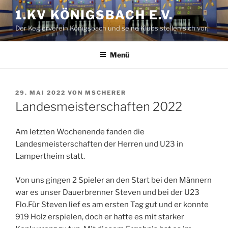
Zum
1.KV KÖNIGSBACH E.V.
Inhalt
Der Keglerverein Königsbach und seine Klubs stellen sich vor!
springen
Menü
VERÖFFENTLICHT
29. MAI 2022
VON
MSCHERER
AM
Landesmeisterschaften 2022
Am letzten Wochenende fanden die
Landesmeisterschaften der Herren und U23 in
Lampertheim statt.
Von uns gingen 2 Spieler an den Start bei den Männern
war es unser Dauerbrenner Steven und bei der U23
Flo.Für Steven lief es am ersten Tag gut und er konnte
919 Holz erspielen, doch er hatte es mit starker