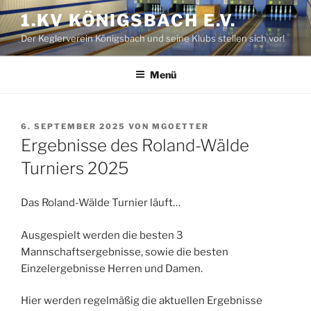
Zum
1.KV KÖNIGSBACH E.V.
Inhalt
Der Keglerverein Königsbach und seine Klubs stellen sich vor!
springen
Menü
VERÖFFENTLICHT
6. SEPTEMBER 2025
VON
MGOETTER
AM
Ergebnisse des Roland-Wälde
Turniers 2025
Das Roland-Wälde Turnier läuft…
Ausgespielt werden die besten 3
Mannschaftsergebnisse, sowie die besten
Einzelergebnisse Herren und Damen.
Hier werden regelmäßig die aktuellen Ergebnisse