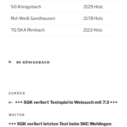
SG Königsbach
2129 Holz
Rot-Weiß Sandhausen
2178 Holz
TG SKA Rimbach
2113 Holz
KATEGORIEN
KV KÖNIGSBACH
Beitragsnavigation
Vorheriger
ZURÜCK
Beitrag
+++ SGK verliert Testspiel in Weissach mit 7:3 +++
Nächster
WEITER
Beitrag
+++ SGK verliert letzten Test beim SKC Mehlingen