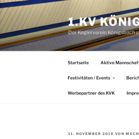
Zum
Inhalt
1.KV KÖNI
springen
Der Keglerverein Königsbach un
Startseite
Aktive Mannschaf
Festivitäten / Events
Beric
Werbepartner des KVK
Impr
VERÖFFENTLICHT
11. NOVEMBER 2018
VON
MSCH
AM