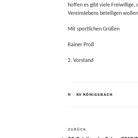
hoffen
es gibt viele Freiwillige,
Vereinslebens
beteiligen wollen
Mit sportlichen Grüßen
Rainer Proß
2. Vorstand
KATEGORIEN
KV KÖNIGSBACH
Beitragsnavigation
Vorheriger
ZURÜCK
Beitrag