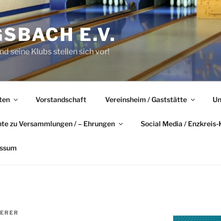
GSBACH E.V.
d seine Klubs stellen sich vor!
ten
Vorstandschaft
Vereinsheim / Gaststätte
Un
hte zu Versammlungen / – Ehrungen
Social Media / Enzkreis-
essum
ERER