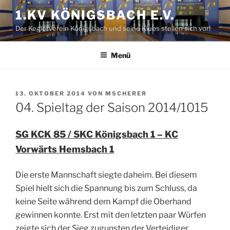
Zum
1.KV KÖNIGSBACH E.V.
Inhalt
Der Keglerverein Königsbach und seine Klubs stellen sich vor!
springen
Menü
VERÖFFENTLICHT
13. OKTOBER 2014
VON
MSCHERER
AM
04. Spieltag der Saison 2014/1015
SG KCK 85 / SKC Königsbach 1 – KC
Vorwärts Hemsbach 1
Die erste Mannschaft siegte daheim. Bei diesem
Spiel hielt sich die Spannung bis zum Schluss, da
keine Seite während dem Kampf die Oberhand
gewinnen konnte. Erst mit den letzten paar Würfen
zeigte sich der Sieg zugunsten der Verteidiger.