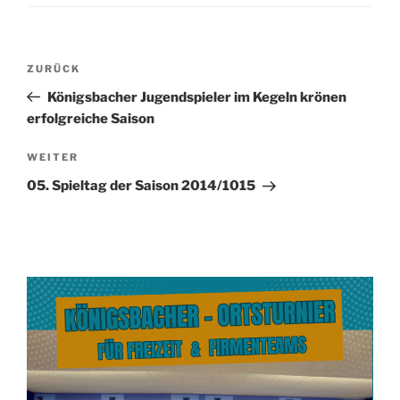
Beitragsnavigation
Vorheriger
ZURÜCK
Beitrag
Königsbacher Jugendspieler im Kegeln krönen
erfolgreiche Saison
Nächster
WEITER
Beitrag
05. Spieltag der Saison 2014/1015