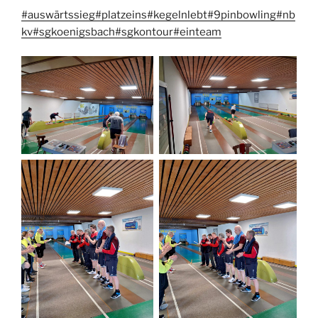
#auswärtssieg
#platzeins
#kegelnlebt
#9pinbowling
#nb
kv
#sgkoenigsbach
#sgkontour
#einteam