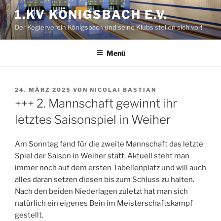
Zum
1.KV KÖNIGSBACH E.V.
Inhalt
Der Keglerverein Königsbach und seine Klubs stellen sich vor!
springen
Menü
VERÖFFENTLICHT
24. MÄRZ 2025
VON
NICOLAI BASTIAN
AM
+++ 2. Mannschaft gewinnt ihr
letztes Saisonspiel in Weiher
Am Sonntag fand für die zweite Mannschaft das letzte
Spiel der Saison in Weiher statt. Aktuell steht man
immer noch auf dem ersten Tabellenplatz und will auch
alles daran setzen diesen bis zum Schluss zu halten.
Nach den beiden Niederlagen zuletzt hat man sich
natürlich ein eigenes Bein im Meisterschaftskampf
gestellt.