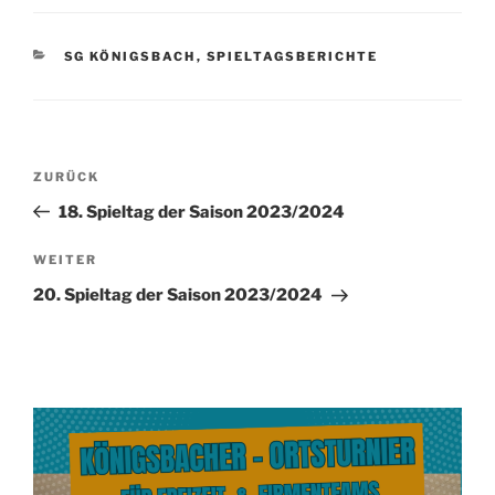
KATEGORIEN
SG KÖNIGSBACH
,
SPIELTAGSBERICHTE
Beitragsnavigation
Vorheriger
ZURÜCK
Beitrag
18. Spieltag der Saison 2023/2024
Nächster
WEITER
Beitrag
20. Spieltag der Saison 2023/2024