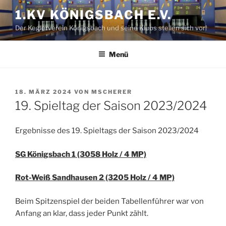
Zum
1.KV KÖNIGSBACH E.V.
Inhalt
Der Keglerverein Königsbach und seine Klubs stellen sich vor!
springen
Menü
VERÖFFENTLICHT
18. MÄRZ 2024
VON
MSCHERER
AM
19. Spieltag der Saison 2023/2024
Ergebnisse des 19. Spieltags der Saison 2023/2024
SG Königsbach 1 (3058 Holz / 4 MP)
Rot-Weiß Sandhausen 2 (3205 Holz / 4 MP)
Beim Spitzenspiel der beiden Tabellenführer war von
Anfang an klar, dass jeder Punkt zählt.