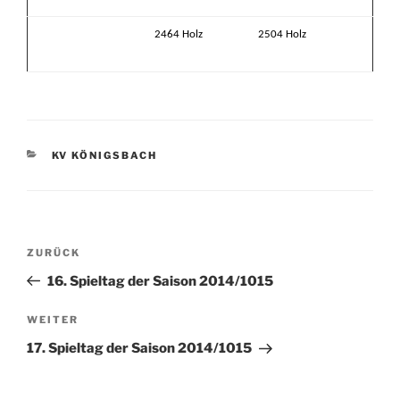
2464 Holz
2504 Holz
KATEGORIEN
KV KÖNIGSBACH
Beitragsnavigation
Vorheriger
ZURÜCK
Beitrag
16. Spieltag der Saison 2014/1015
Nächster
WEITER
Beitrag
17. Spieltag der Saison 2014/1015