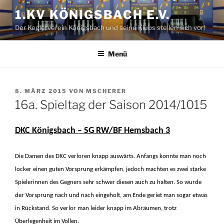
Zum
1.KV KÖNIGSBACH E.V.
Inhalt
Der Keglerverein Königsbach und seine Klubs stellen sich vor!
springen
Menü
VERÖFFENTLICHT
8. MÄRZ 2015
VON
MSCHERER
AM
16a. Spieltag der Saison 2014/1015
DKC Königsbach – SG RW/BF Hemsbach 3
Die Damen des DKC verloren knapp auswärts.
Anfangs konnte man noch
locker einen guten Vorsprung erkämpfen, jedoch machten es zwei starke
Spielerinnen des Gegners sehr schwer diesen auch zu halten. So wurde
der Vorsprung nach und nach eingeholt, am Ende geriet man sogar etwas
in Rückstand. So verlor man leider knapp im Abräumen, trotz
Überlegenheit im Vollen.