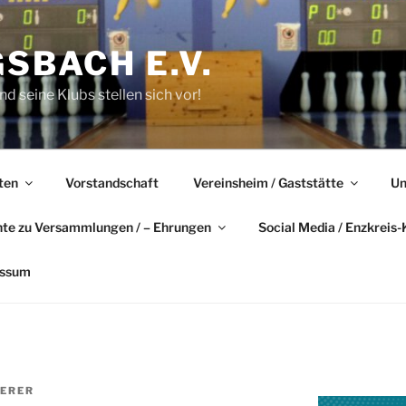
GSBACH E.V.
d seine Klubs stellen sich vor!
ten
Vorstandschaft
Vereinsheim / Gaststätte
Un
hte zu Versammlungen / – Ehrungen
Social Media / Enzkreis-
essum
ERER