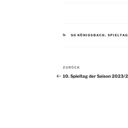
KATEGORIEN
SG KÖNIGSBACH
,
SPIELTA
Beitragsnavigation
Vorheriger
ZURÜCK
Beitrag
10. Spieltag der Saison 2023