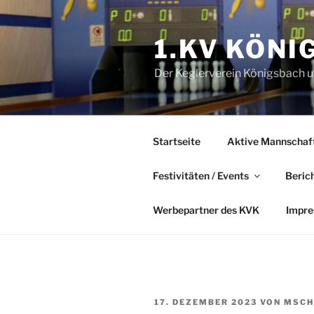
Zum
Inhalt
1.KV KÖNI
springen
Der Keglerverein Königsbach un
Startseite
Aktive Mannschaf
Festivitäten / Events
Beric
Werbepartner des KVK
Impr
VERÖFFENTLICHT
17. DEZEMBER 2023
VON
MSCH
AM