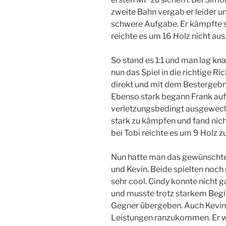
zweite Bahn vergab er leider u
schwere Aufgabe. Er kämpfte s
reichte es um 16 Holz nicht aus
So stand es 1:1 und man lag kn
nun das Spiel in die richtige Ri
direkt und mit dem Bestergebni
Ebenso stark begann Frank auf
verletzungsbedingt ausgewechs
stark zu kämpfen und fand nich
bei Tobi reichte es um 9 Holz 
Nun hatte man das gewünschte
und Kevin. Beide spielten noch
sehr cool. Cindy konnte nicht 
und musste trotz starkem Begi
Gegner übergeben. Auch Kevin s
Leistungen ranzukommen. Er w