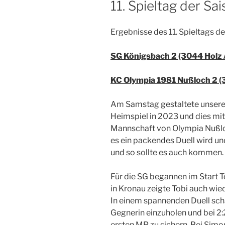
11. Spieltag der S
Ergebnisse des 11. Spieltags 
SG Königsbach 2 (3044 Holz 
KC Olympia 1981 Nußloch 2 (3
Am Samstag gestaltete unsere 
Heimspiel in 2023 und dies mit
Mannschaft von Olympia Nußloc
es ein packendes Duell wird un
und so sollte es auch kommen.
Für die SG begannen im Start 
in Kronau zeigte Tobi auch wie
In einem spannenden Duell scha
Gegnerin einzuholen und bei 2
ersten MP zu sichern. Bei Simon