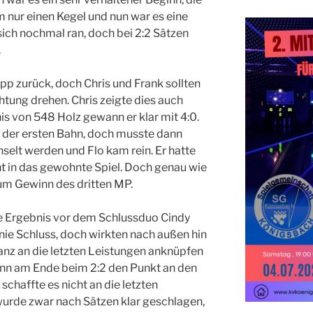
m nur einen Kegel und nun war es eine
ich nochmal ran, doch bei 2:2 Sätzen
.
app zurück, doch Chris und Frank sollten
chtung drehen. Chris zeigte dies auch
s von 548 Holz gewann er klar mit 4:0.
 der ersten Bahn, doch musste dann
elt werden und Flo kam rein. Er hatte
t in das gewohnte Spiel. Doch genau wie
zum Gewinn des dritten MP.
 Ergebnis vor dem Schlussduo Cindy
 nie Schluss, doch wirkten nach außen hin
ganz an die letzten Leistungen anknüpfen
nn am Ende beim 2:2 den Punkt an den
chaffte es nicht an die letzten
urde zwar nach Sätzen klar geschlagen,