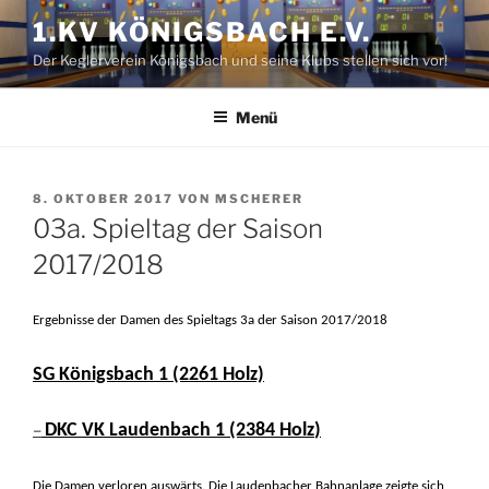
Zum
1.KV KÖNIGSBACH E.V.
Inhalt
Der Keglerverein Königsbach und seine Klubs stellen sich vor!
springen
Menü
VERÖFFENTLICHT
8. OKTOBER 2017
VON
MSCHERER
AM
03a. Spieltag der Saison
2017/2018
Ergebnisse
der
Damen
des
Spieltags
3a
der
Saison
2017/2018
SG Königsbach 1 (2261 Holz)
–
DKC VK Laudenbach 1 (2384
Holz
)
Die Damen verloren auswärts.
Die Laudenbacher Bahnanlage zeigte sich