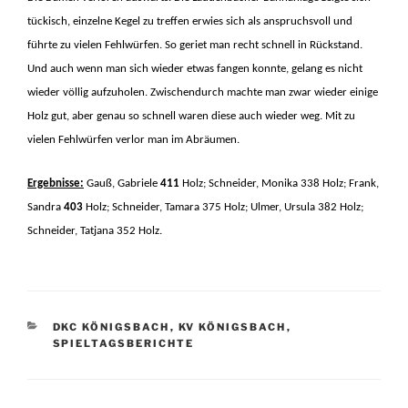
tückisch, einzelne Kegel zu treffen erwies sich als anspruchsvoll und
führte zu vielen Fehlwürfen. So geriet man recht schnell in Rückstand.
Und auch wenn man sich wieder etwas fangen konnte, gelang es nicht
wieder völlig aufzuholen. Zwischendurch machte man zwar wieder einige
Holz gut, aber genau so schnell waren diese auch wieder weg. Mit zu
vielen Fehlwürfen verlor man im Abräumen.
Ergebnisse:
Gauß, Gabriele
411
Holz; Schneider, Monika 338 Holz; Frank,
Sandra
403
Holz; Schneider, Tamara 375 Holz; Ulmer, Ursula 382 Holz;
Schneider, Tatjana 352
Holz.
KATEGORIEN
DKC KÖNIGSBACH
,
KV KÖNIGSBACH
,
SPIELTAGSBERICHTE