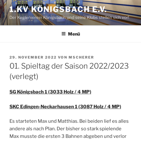
Zum
1.KV KÖNIGSBACH E.V.
Inhalt
Der Keglerverein Königsbach und seine Klubs stellen sich vor!
springen
Menü
VERÖFFENTLICHT
29. NOVEMBER 2022
VON
MSCHERER
AM
01. Spieltag der Saison 2022/2023
(verlegt)
SG Königsbach 1 (3033 Holz / 4 MP)
SKC Edingen-Neckarhausen 1 (3087 Holz / 4 MP)
Es starteten Max und Matthias. Bei beiden lief es alles
andere als nach Plan.
Der bisher so stark spielende
Max musste die ersten 3 Bahnen abgeben und verlor