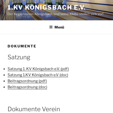
Zum
1.KV KÖNIGSBACH E.V.
Inhalt
Der Keglerverein Königsbach und seine Klubs stellen sich vor!
springen
Menü
DOKUMENTE
Satzung
Satzung 1. KV Königsbach e.V. (pdf)
Satzung 1.KV Königsbach e.V (doc)
Beitragsordnung (pdf)
Beitragsordnung (doc)
Dokumente Verein