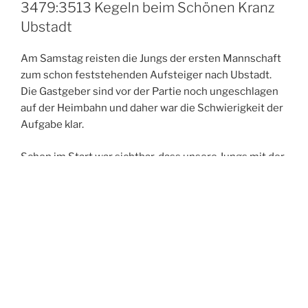
3479:3513 Kegeln beim Schönen Kranz
Ubstadt
Am Samstag reisten die Jungs der ersten Mannschaft
zum schon feststehenden Aufsteiger nach Ubstadt.
Die Gastgeber sind vor der Partie noch ungeschlagen
auf der Heimbahn und daher war die Schwierigkeit der
Aufgabe klar.
Schon im Start war sichtbar, dass unsere Jungs mit der
Anlage gut zurecht kommen. Max ließ seinem
Gegenspieler vom Start an wenig Chance und gewann
sein Duell mit 3:1 deutlich. Dabei erzielte er ein gutes
Ergebnis von 588 Holz. Steven machte es hier etwas
spannender und konnte dank einer starken
Schlussbahn das Duell gewinnen. Mit 584 Holz zeigte
auch er eine tolle Leistung.
So war es ein perfekter Start und das Mittelpaar