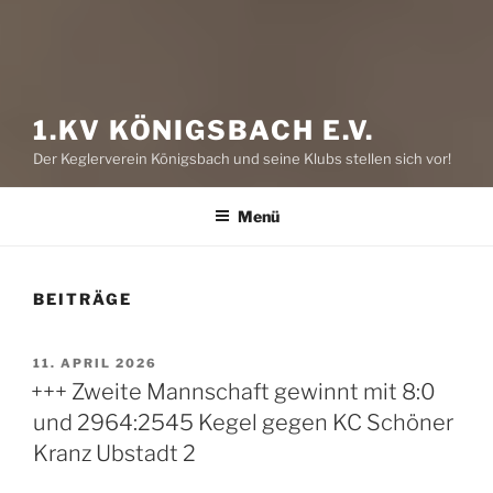
1.KV KÖNIGSBACH E.V.
Der Keglerverein Königsbach und seine Klubs stellen sich vor!
Menü
BEITRÄGE
VERÖFFENTLICHT
11. APRIL 2026
AM
+++ Zweite Mannschaft gewinnt mit 8:0
und 2964:2545 Kegel gegen KC Schöner
Kranz Ubstadt 2